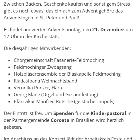
Zwischen Backen, Geschenke kaufen und sonstigem Stress
gibt es noch etwas, das einfach zum Advent gehört: das
Adventsingen in St. Peter und Paul!
Es findet am vierten Adventsonntag, den
21. Dezember
um
17 Uhr in der Kirche statt.
Die diesjährigen Mitwirkenden:
Chorgemeinschaft Fasanerie-Feldmoching
Feldmochinger Zwoagsang
Holzbläserensemble der Blaskapelle Feldmoching
Riadastoana Weihnachtsband
Veronika Ponzer, Harfe
Georg Kläne (Orgel und Gesamtleitung)
Pfarrvikar Manfred Rütsche (geistlicher Impuls)
Der Eintritt ist frei. Um
Spenden
für die
Kinderpastoral
in
der Partnergemeinde
Coroata
in Brasilien wird herzlich
gebeten.
Im Anschluss an das Konzert lädt der Arbeitskreis Feste und