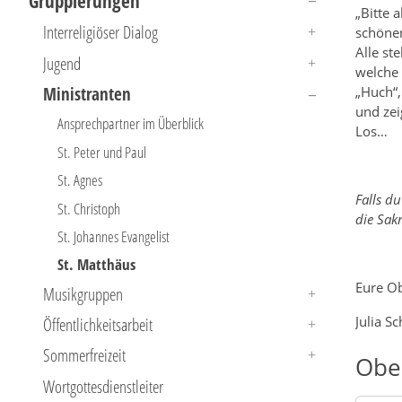
Gruppierungen
„Bitte 
Interreligiöser Dialog
schöne
Alle st
Jugend
welche 
Ministranten
„Huch“,
und zei
Ansprechpartner im Überblick
Los…
St. Peter und Paul
St. Agnes
Falls d
St. Christoph
die Sakr
St. Johannes Evangelist
St. Matthäus
Eure O
Musikgruppen
Öffentlichkeitsarbeit
Julia S
Sommerfreizeit
Obe
Wortgottesdienstleiter