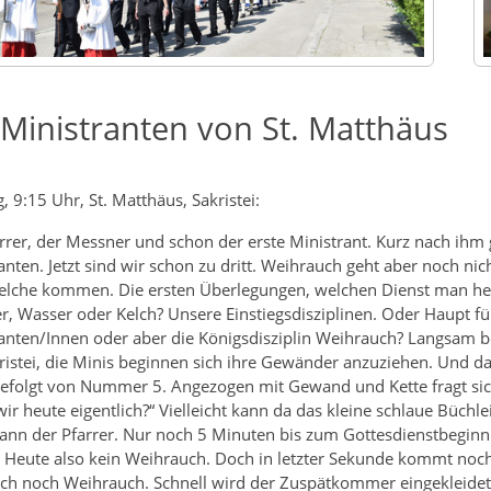
 Ministranten von St. Matthäus
Previous
, 9:15 Uhr, St. Matthäus, Sakristei:
rrer, der Messner und schon der erste Ministrant. Kurz nach ihm 
anten. Jetzt sind wir schon zu dritt. Weihrauch geht aber noch nic
elche kommen. Die ersten Überlegungen, welchen Dienst man h
r, Wasser oder Kelch? Unsere Einstiegsdisziplinen. Oder Haupt f
anten/Innen oder aber die Königsdisziplin Weihrauch? Langsam b
ristei, die Minis beginnen sich ihre Gewänder anzuziehen. Und 
gefolgt von Nummer 5. Angezogen mit Gewand und Kette fragt sic
ir heute eigentlich?“ Vielleicht kann da das kleine schlaue Büch
dann der Pfarrer. Nur noch 5 Minuten bis zum Gottesdienstbeginn
t. Heute also kein Weihrauch. Doch in letzter Sekunde kommt noch
ch noch Weihrauch. Schnell wird der Zuspätkommer eingekleidet