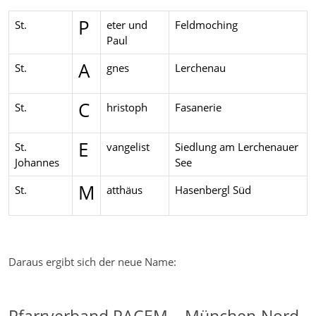
P
St.
eter und
Feldmoching
Paul
A
St.
gnes
Lerchenau
C
St.
hristoph
Fasanerie
E
St.
vangelist
Siedlung am Lerchenauer
Johannes
See
M
St.
atthäus
Hasenbergl Süd
Daraus ergibt sich der neue Name: