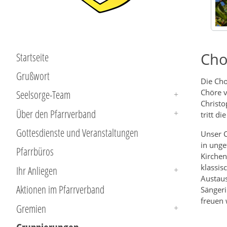
Cho
Startseite
Grußwort
Die Cho
Seelsorge-Team
Chöre v
Christo
Über den Pfarrverband
tritt d
Gottesdienste und Veranstaltungen
Unser C
in unge
Pfarrbüros
Kirchen
klassis
Ihr Anliegen
Austaus
Aktionen im Pfarrverband
Sängeri
freuen 
Gremien