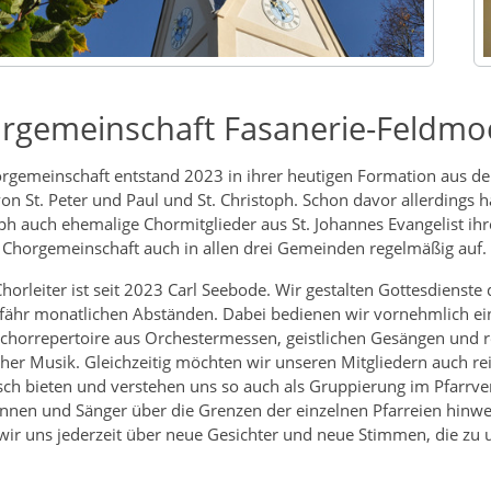
rgemeinschaft Fasanerie-Feldmo
rgemeinschaft entstand 2023 in ihrer heutigen Formation aus 
on St. Peter und Paul und St. Christoph. Schon davor allerdings h
ph auch ehemalige Chormitglieder aus St. Johannes Evangelist i
ie Chorgemeinschaft auch in allen drei Gemeinden regelmäßig auf.
horleiter ist seit 2023 Carl Seebode. Wir gestalten Gottesdienste
fähr monatlichen Abständen. Dabei bedienen wir vornehmlich ein
chorrepertoire aus Orchestermessen, geistlichen Gesängen und rel
cher Musik. Gleichzeitig möchten wir unseren Mitgliedern auch re
ch bieten und verstehen uns so auch als Gruppierung im Pfarrver
nnen und Sänger über die Grenzen der einzelnen Pfarreien hinweg
wir uns jederzeit über neue Gesichter und neue Stimmen, die zu 