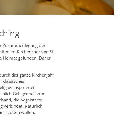
ching
der Zusammenlegung der
atten im Kirchenchor von St.
hre Heimat gefunden. Daher
 durch das ganze Kirchenjahr
 klassisches
igiös inspirierter
ichlich Gelegenheit zum
band, die begeisterte
 verbindet. Natürlich
uns stoßen wollen.